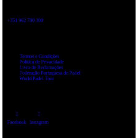
geral@monsarazpadelclub.pt
+351 962 780 300
Links Úteis
Termos e Condições
Política de Privacidade
Livro de Reclamações
Federação Portuguesa de Padel
World Padel Tour
Siga-nos
Facebook
Instagram