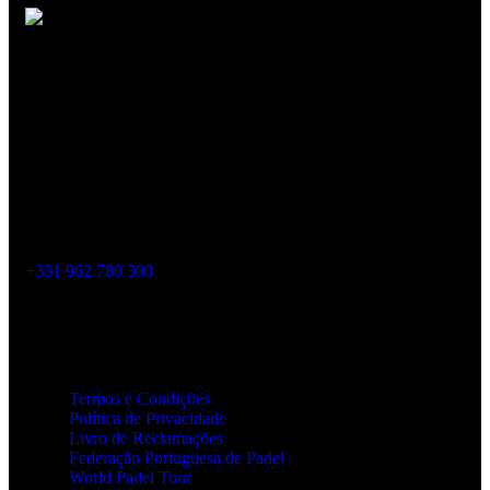
Venha experênciar o melhor do Alentejo.
Onde estamos?
Rua Dr. António Vaz Natário, 7200-413 Reguengos de
Monsaraz
geral@monsarazpadelclub.pt
+351 962 780 300
Links Úteis
Termos e Condições
Política de Privacidade
Livro de Reclamações
Federação Portuguesa de Padel
World Padel Tour