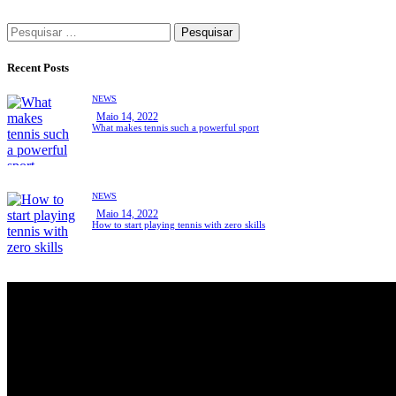
Recent Posts
NEWS
Maio 14, 2022
What makes tennis such a powerful sport
NEWS
Maio 14, 2022
How to start playing tennis with zero skills