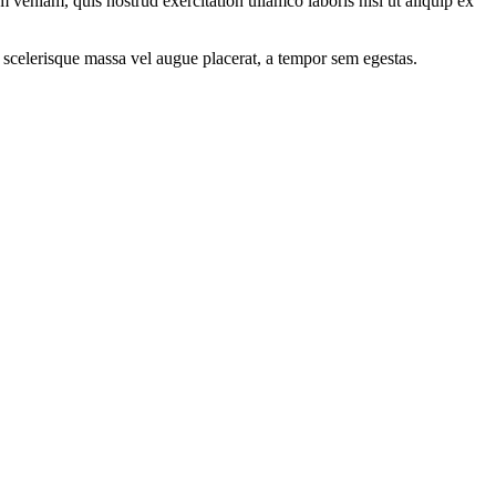
 veniam, quis nostrud exercitation ullamco laboris nisi ut aliquip ex
 scelerisque massa vel augue placerat, a tempor sem egestas.