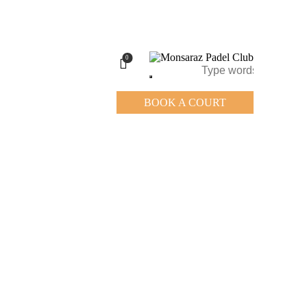
0
BOOK A COURT