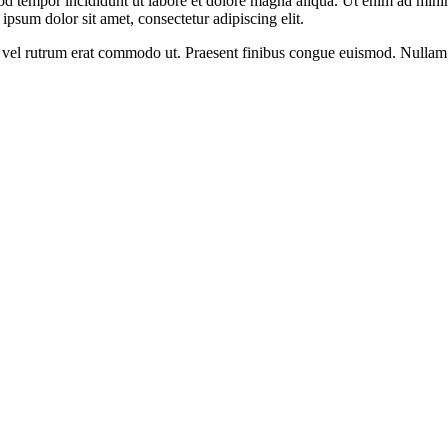
od tempor incididunt ut labore et dolore magna aliqua. Ut enim ad minim
psum dolor sit amet, consectetur adipiscing elit.
sus, vel rutrum erat commodo ut. Praesent finibus congue euismod. Nullam