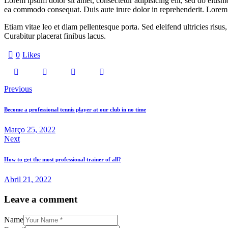
Lorem ipsum dolor sit amet, consectetur adipisicing elit, sed do eiusm
ea commodo consequat. Duis aute irure dolor in reprehenderit. Lorem i
Etiam vitae leo et diam pellentesque porta. Sed eleifend ultricies ri
Curabitur placerat finibus lacus.
0
Likes
Previous
Become a professional tennis player at our club in no time
Março 25, 2022
Next
How to get the most professional trainer of all?
Abril 21, 2022
Leave a comment
Name