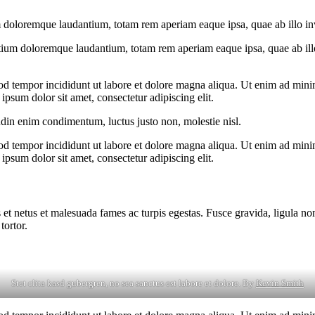
 doloremque laudantium, totam rem aperiam eaque ipsa, quae ab illo inven
tium doloremque laudantium, totam rem aperiam eaque ipsa, quae ab illo i
od tempor incididunt ut labore et dolore magna aliqua. Ut enim ad minim
psum dolor sit amet, consectetur adipiscing elit.
udin enim condimentum, luctus justo non, molestie nisl.
od tempor incididunt ut labore et dolore magna aliqua. Ut enim ad minim
psum dolor sit amet, consectetur adipiscing elit.
 et netus et malesuada fames ac turpis egestas. Fusce gravida, ligula non 
tortor.
Stet clita kasd gubergren, no sea sanctus est labore et dolore. By
Kevin Smith