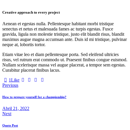
Creative approach to every project
Aenean et egestas nulla. Pellentesque habitant morbi tristique
senectus et netus et malesuada fames ac turpis egestas. Fusce
gravida, ligula non molestie tristique, justo elit blandit risus, blandit
maximus augue magna accumsan ante. Duis id mi tristique, pulvinar
neque at, lobortis tortor.
Etiam vitae leo et diam pellentesque porta. Sed eleifend ultricies
risus, vel rutrum erat commodo ut. Praesent finibus congue euismod.
Nullam scelerisque massa vel augue placerat, a tempor sem egestas.
Curabitur placerat finibus lacus.
1
Like
Navegação
Previous
de
How to prepare yourself for a championship?
artigos
Abril 21, 2022
Next
Quote Post