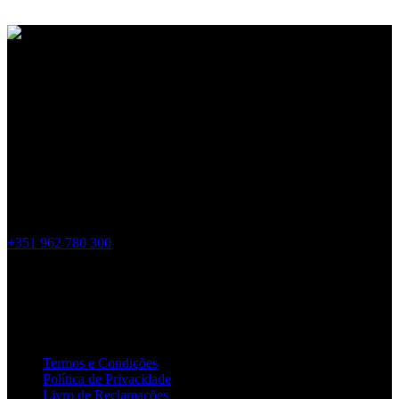
Venha experênciar o melhor do Alentejo.
Onde estamos?
Rua Dr. António Vaz Natário, 7200-413 Reguengos de Monsaraz
geral@monsarazpadelclub.pt
+351 962 780 300
Links Úteis
Termos e Condições
Política de Privacidade
Livro de Reclamações